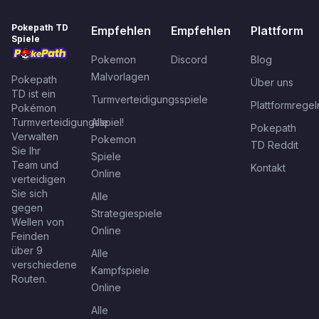
Pokepath TD
Empfehlen
Empfehlen
Plattform
Spiele
Pokemon
Discord
Blog
Malvorlagen
Pokepath
Über uns
TD ist ein
Turmverteidigungsspiele
Plattformregel
Pokémon
Turmverteidigungsspiel!
Alle
Pokepath
Verwalten
Pokemon
TD Reddit
Sie Ihr
Spiele
Team und
Kontakt
Online
verteidigen
Sie sich
Alle
gegen
Strategiespiele
Wellen von
Online
Feinden
über 9
Alle
verschiedene
Kampfspiele
Routen.
Online
Alle