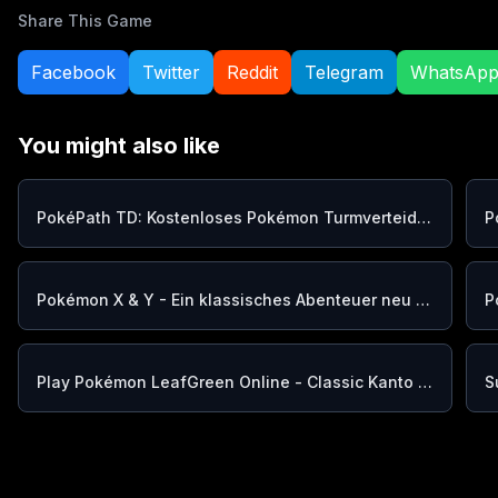
Share This Game
Facebook
Twitter
Reddit
Telegram
WhatsAp
You might also like
PokéPath TD: Kostenloses Pokémon Turmverteidigungsspiel online
P
Pokémon X & Y - Ein klassisches Abenteuer neu interpretiert
Play Pokémon LeafGreen Online - Classic Kanto Adventure with PokeRogue-Inspired Features
S