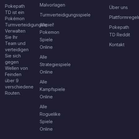
Malvorlagen
Pokepath
Über uns
TD ist ein
Turmverteidigungsspiele
Plattformregel
Pokémon
Turmverteidigungsspiel!
Alle
Pokepath
Verwalten
Pokemon
TD Reddit
Sie Ihr
Spiele
Team und
Kontakt
Online
verteidigen
Sie sich
Alle
gegen
Strategiespiele
Wellen von
Online
Feinden
über 9
Alle
verschiedene
Kampfspiele
Routen.
Online
Alle
Roguelike
Spiele
Online