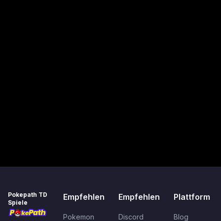
Pokepath TD
Empfehlen
Empfehlen
Plattform
Spiele
Pokemon
Discord
Blog