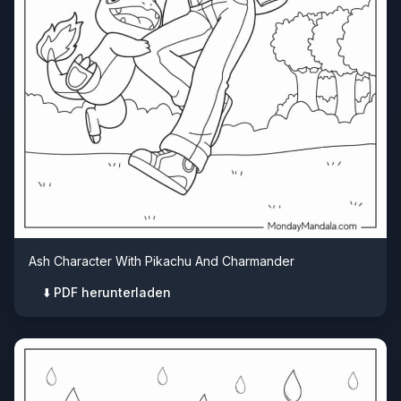
Ash Character With Pikachu And Charmander
⬇️ PDF herunterladen