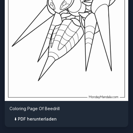
Coloring Page Of Beedrill
⬇️ PDF herunterladen