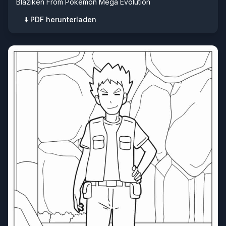
Blaziken From Pokemon Mega Evolution
⬇️ PDF herunterladen