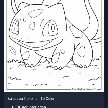
Bulbasaur Pokemon To Color
⬇️ PDF herunterladen