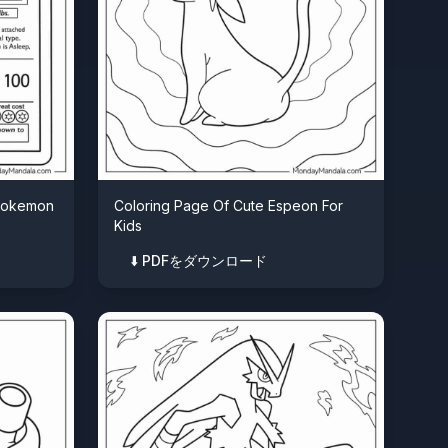
 Pokemon
Coloring Page Of Cute Espeon For
Kids
⬇️ PDFをダウンロード