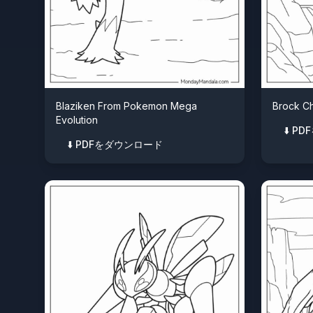
Blaziken From Pokemon Mega
Brock C
Evolution
⬇️ 
⬇️ PDFをダウンロード