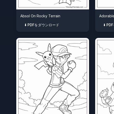
Absol On Rocky Terrain
Adorabl
⬇️ PDFをダウンロード
⬇️ 