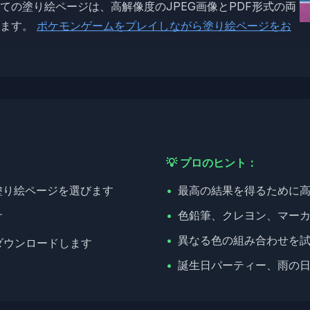
の塗り絵ページは、高解像度のJPEG画像とPDF形式の両
ます。
ポケモンゲームをプレイしながら塗り絵ページをお
💡 プロのヒント：
塗り絵ページを選びます
•
最高の結果を得るために
•
色鉛筆、クレヨン、マー
す
•
異なる色の組み合わせを
ダウンロードします
•
誕生日パーティー、雨の