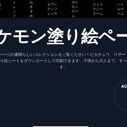
ト
お
ポケ
気
タワー
ストラ
バト
レ
す
モン
ー
ディフ
テジー
ルゲ
ン
す
ゲー
ェンス
ゲーム
ーム
ド
め
ム
ケモン塗り絵ペ
絵ページの素晴らしいコレクションをご覧ください！ピカチュウ、リザー
り絵シートをダウンロードして印刷できます。子供から大人まで、すべ
す。
4