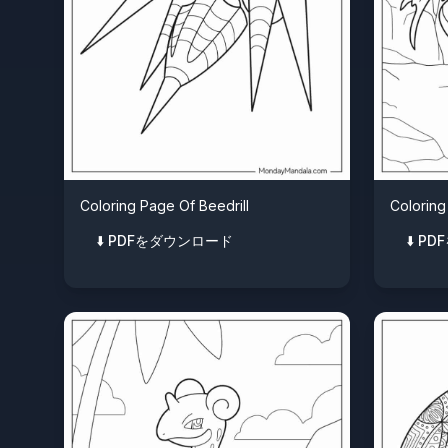
Coloring Page Of Beedrill
Coloring
⬇️ PDFをダウンロード
⬇️ 