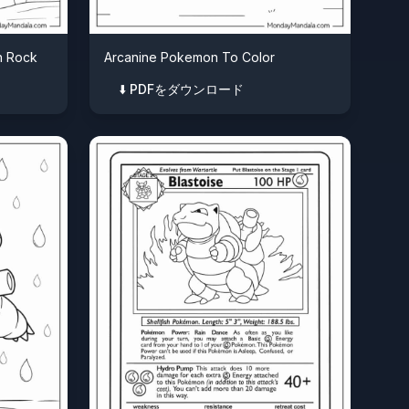
n Rock
Arcanine Pokemon To Color
⬇️ PDFをダウンロード