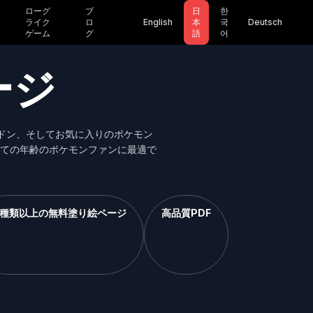
ローグ
ブ
日
한
ライク
ロ
English
本
국
Deutsch
ゲーム
グ
語
어
ージ
ドン、そしてお気に入りのポケモン
ての年齢のポケモンファンに最適で
0種類以上の無料塗り絵ページ
高品質PDF