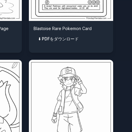
Page
Blastoise Rare Pokemon Card
⬇️ PDFをダウンロード