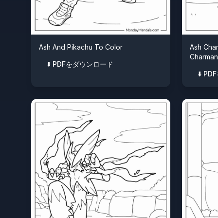
Ash And Pikachu To Color
Ash Char
Charman
⬇️ PDFをダウンロード
⬇️ 