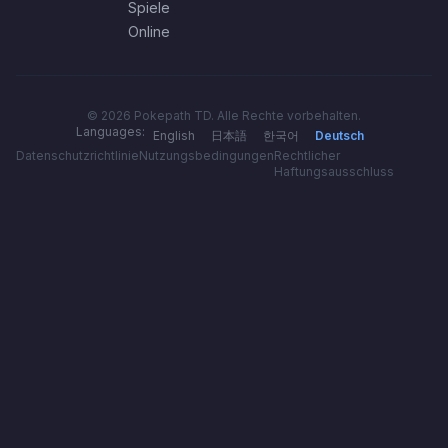
Spiele
Online
© 2026 Pokepath TD. Alle Rechte vorbehalten.
Languages:
English
日本語
한국어
Deutsch
Datenschutzrichtlinie
Nutzungsbedingungen
Rechtlicher
Haftungsausschluss