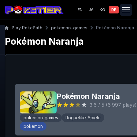
EN
JA
KO
DE
Play PokePath
pokemon-games
Pokémon Naranja
Pokémon Naranja
Pokémon Naranja
3.6
/ 5 (
6,997
plays)
pokemon-games
Roguelike-Spiele
pokemon