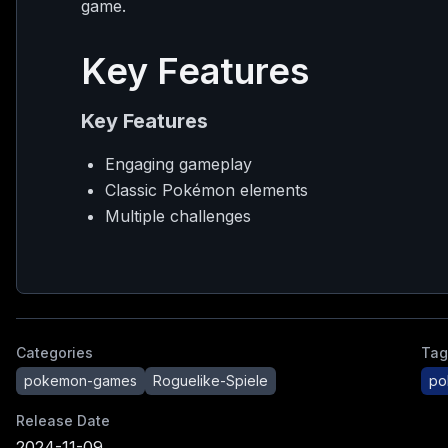
game.
Key Features
Key Features
Engaging gameplay
Classic Pokémon elements
Multiple challenges
Categories
Tag
pokemon-games
Roguelike-Spiele
po
Release Date
2024-11-09