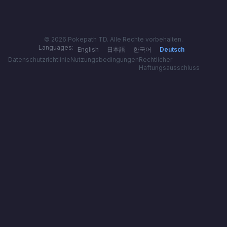
© 2026 Pokepath TD. Alle Rechte vorbehalten.
Languages:
English
日本語
한국어
Deutsch
Datenschutzrichtlinie
Nutzungsbedingungen
Rechtlicher
Haftungsausschluss