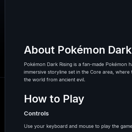
About
Pokémon Dark 
Pokémon Dark Rising is a fan-made Pokémon hac
immersive storyline set in the Core area, where
the world from ancient evil.
How to Play
Controls
Use your keyboard and mouse to play the game. 