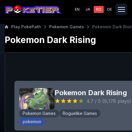
EN
JA
KO
DE
Play PokePath
Pokemon Games
Pokemon Dark Risi
Pokemon Dark Rising
Pokemon Dark Rising
4.7
/ 5 (
9,178
plays)
Pokemon Games
Roguelike Games
pokemon