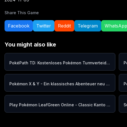
Share This Game
Facebook
Twitter
Reddit
Telegram
WhatsAp
You might also like
PokéPath TD: Kostenloses Pokémon Turmverteidigungsspiel online
P
Pokémon X & Y - Ein klassisches Abenteuer neu interpretiert
Play Pokémon LeafGreen Online - Classic Kanto Adventure with PokeRogue-Inspired Features
S