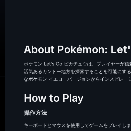
About
Pokémon: Let'
ポケモン Let's Go ピカチュウは、プレイヤー
活気あるカントー地方を探索することを可能にす
なポケモン イエローバージョンからインスピレー
How to Play
操作方法
キーボードとマウスを使用してゲームをプレイし