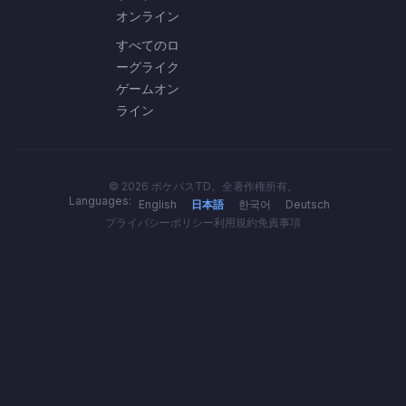
オンライン
すべてのロ
ーグライク
ゲームオン
ライン
© 2026 ポケパスTD。全著作権所有。
Languages:
English
日本語
한국어
Deutsch
プライバシーポリシー
利用規約
免責事項