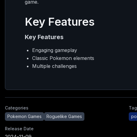
game.
Key Features
Key Features
Engaging gameplay
Classic Pokemon elements
Multiple challenges
Categories
Tag
Pokemon Games
Roguelike Games
po
Release Date
2024-11-09