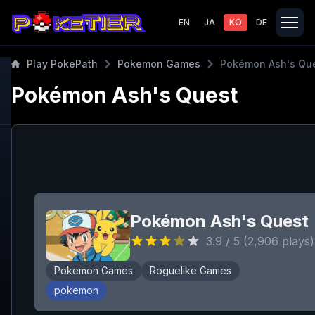
EN
JA
KO
DE
Play PokePath
Pokemon Games
Pokémon Ash's Qu
Pokémon Ash's Quest
Pokémon Ash's Quest
3.9
/ 5 (
2,906
plays)
Pokemon Games
Roguelike Games
pokemon