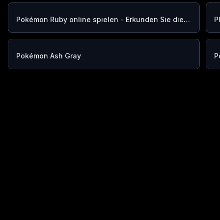
Pokémon Ruby online spielen - Erkunden Sie die Hoenn-Region im klassischen Pokémon-Abenteuer
Pokémon Ash Gray
P