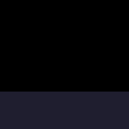
ポケパスTDゲーム