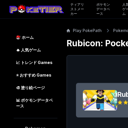
ティアリ
ポケモン
人
ストメー
データベ
ゲ
カー
ース
ム
Play PokePath
Pokem
ホーム
Rubicon: Pock
🔥
人気ゲーム
📈
トレンド
Games
⭐
おすすめ
Games
🎨
塗り絵ページ
Ru
📊
ポケモンデータベ
ース