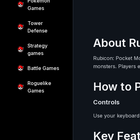
Pokemon
Games
Tower
Defense
About
R
Strategy
games
Rubicon: Pocket Mons
monsters. Players e
Battle Games
How to P
Roguelike
Games
Controls
Use your keyboard 
Key Fea