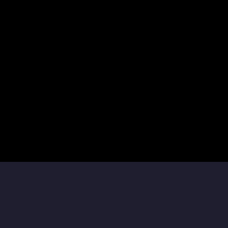
プラットフォーム