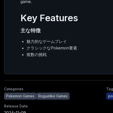
game.
Key Features
主な特徴
魅力的なゲームプレイ
クラシックなPokemon要素
複数の挑戦
Categories
Tag
Pokemon Games
Roguelike Games
po
Release Date
2024-11-09