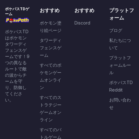
ポケパスTDゲ
おすすめ
おすすめ
プラットフ
ーム
ォーム
ポケモン塗
Discord
り絵ページ
ブログ
ポケパスTD
はポケモン
タワーディ
私たちにつ
タワーディ
フェンスゲ
いて
フェンスゲ
ーム
ームです！9
プラットフ
つの異なる
すべてのポ
ォームルー
ルートで敵
ケモンゲー
ル
の波からチ
ムオンライ
ームを守
ポケパスTD
り、防御し
ン
Reddit
てくださ
すべてのス
い。
お問い合わ
トラテジー
せ
ゲームオン
ライン
すべてのバ
トルゲーム