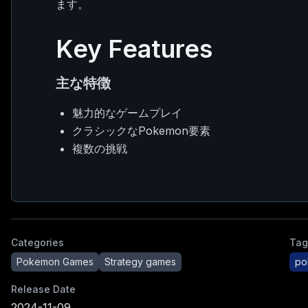
ます。
Key Features
主な特徴
魅力的なゲームプレイ
クラシックなPokemon要素
複数の挑戦
Categories
Tag
Pokemon Games
Strategy games
po
Release Date
2024-11-09