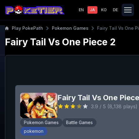
EN
JA
KO
DE
Play PokePath
Pokemon Games
Fairy Tail Vs One P
Fairy Tail Vs One Piece 2
Fairy Tail Vs One Piece
3.9
/ 5 (
8,138
plays)
Pokemon Games
Battle Games
pokemon