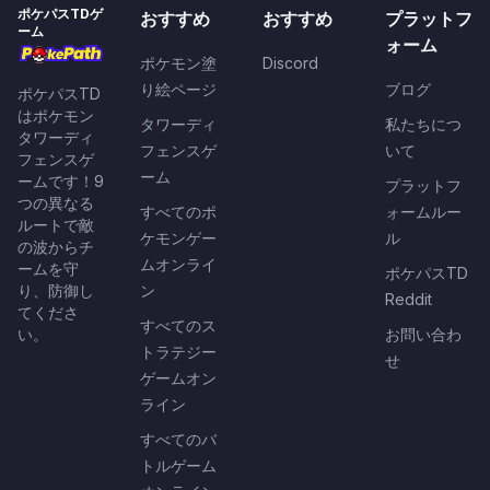
ポケパスTDゲ
おすすめ
おすすめ
プラットフ
ーム
ォーム
ポケモン塗
Discord
り絵ページ
ブログ
ポケパスTD
はポケモン
タワーディ
私たちにつ
タワーディ
フェンスゲ
いて
フェンスゲ
ーム
ームです！9
プラットフ
つの異なる
すべてのポ
ォームルー
ルートで敵
ケモンゲー
ル
の波からチ
ムオンライ
ームを守
ポケパスTD
り、防御し
ン
Reddit
てくださ
すべてのス
い。
お問い合わ
トラテジー
せ
ゲームオン
ライン
すべてのバ
トルゲーム