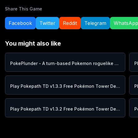
Share This Game
Facebook
Twitter
Reddit
Telegram
WhatsAp
You might also like
PokePlunder - A turn-based Pokemon roguelike game
Play Pokepath TD v1.3.3 Free Pokémon Tower Defense Game Online
Play Pokepath TD v1.3.2 Free Pokémon Tower Defense Game Online
P