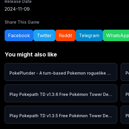
Release Date
2024-11-09
Share This Game
Facebook
Twitter
Reddit
Telegram
WhatsAp
You might also like
PokePlunder - A turn-based Pokemon roguelike game
Play Pokepath TD v1.3.6 Free Pokémon Tower Defense Game Online
Play Pokepath TD v1.3.5 Free Pokémon Tower Defense Game Online