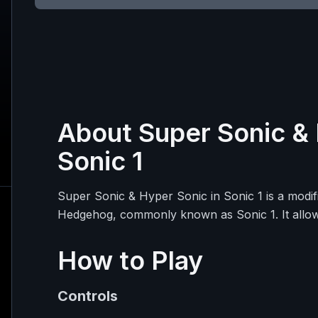
About
Super Sonic & 
Sonic 1
Super Sonic & Hyper Sonic in Sonic 1 is a modi
Hedgehog, commonly known as Sonic 1. It allow
How to Play
Controls