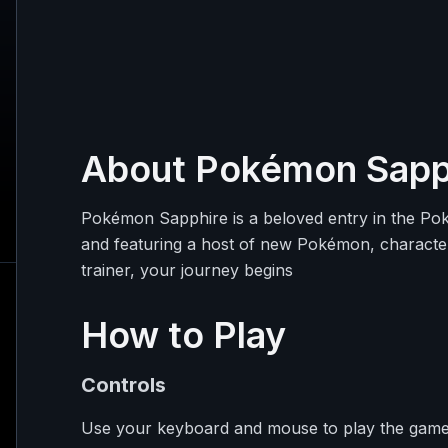
About
Pokémon Sapp
Pokémon Sapphire is a beloved entry in the Pok
and featuring a host of new Pokémon, characte
trainer, your journey begins
How to Play
Controls
Use your keyboard and mouse to play the game. 