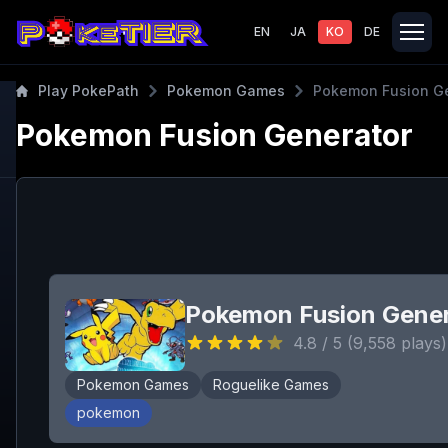
EN
JA
KO
DE
Play PokePath
Pokemon Games
Pokemon Fusion G
Pokemon Fusion Generator
Pokemon Fusion Gene
4.8
/ 5 (
9,558
plays)
Pokemon Games
Roguelike Games
pokemon