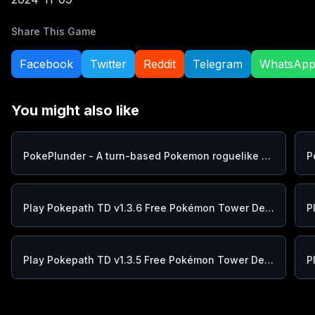
Share This Game
Facebook
Twitter
Reddit
Telegram
WhatsAp
You might also like
PokePlunder - A turn-based Pokemon roguelike game
Play Pokepath TD v1.3.6 Free Pokémon Tower Defense Game Online
Play Pokepath TD v1.3.5 Free Pokémon Tower Defense Game Online