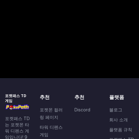
포켓패스 TD
추천
추천
플랫폼
게임
포켓몬 컬러
Discord
블로그
링 페이지
포켓패스 TD
회사 소개
는 포켓몬 타
타워 디펜스
플랫폼 규칙
워 디펜스 게
게임
임입니다! 9