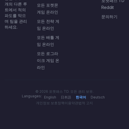
포켓패스 TD
개의 다른 루
모든 포켓몬
Reddit
트에서 적의
게임 온라인
파도를 막으
문의하기
며 팀을 관리
모든 전략 게
하세요.
임 온라인
모든 배틀 게
임 온라인
모든 로그라
이크 게임 온
라인
© 2026 포켓패스 TD. 모든 권리 보유.
Languages:
English
日本語
한국어
Deutsch
개인정보 보호정책
이용약관
법적 고지