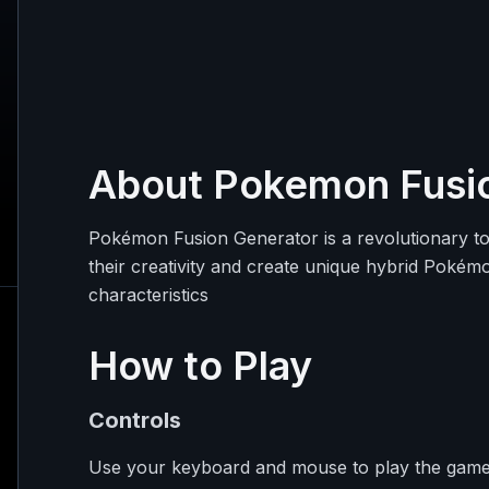
About
Pokemon Fusi
Pokémon Fusion Generator is a revolutionary t
their creativity and create unique hybrid Pokém
characteristics
How to Play
Controls
Use your keyboard and mouse to play the game. 