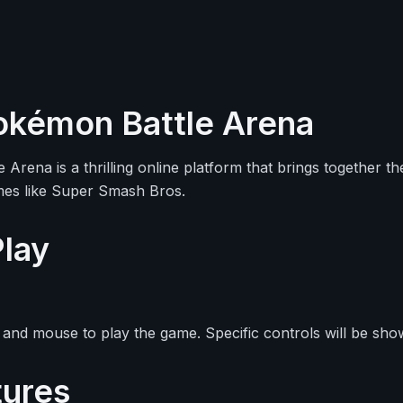
okémon Battle Arena
Arena is a thrilling online platform that brings together t
mes like Super Smash Bros.
lay
and mouse to play the game. Specific controls will be sho
tures