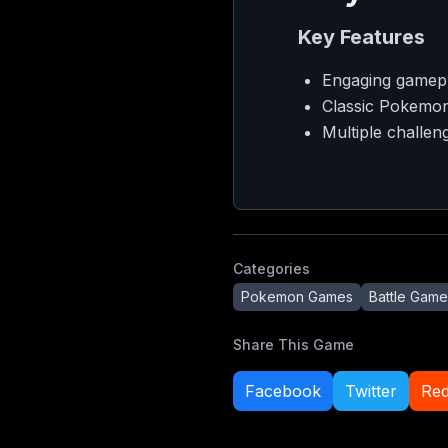
Key Features
Engaging gamep
Classic Pokemo
Multiple challen
Categories
Pokemon Games
Battle Game
Share This Game
Facebook
Twitter
Red