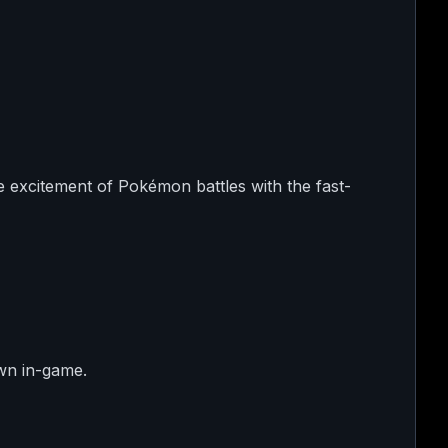
he excitement of Pokémon battles with the fast-
wn in-game.