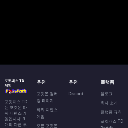
포켓패스 TD
추천
추천
플랫폼
게임
포켓몬 컬러
Discord
블로그
링 페이지
포켓패스 TD
회사 소개
는 포켓몬 타
타워 디펜스
플랫폼 규칙
워 디펜스 게
게임
임입니다! 9
포켓패스 TD
개의 다른 루
모든 포켓몬
Reddit