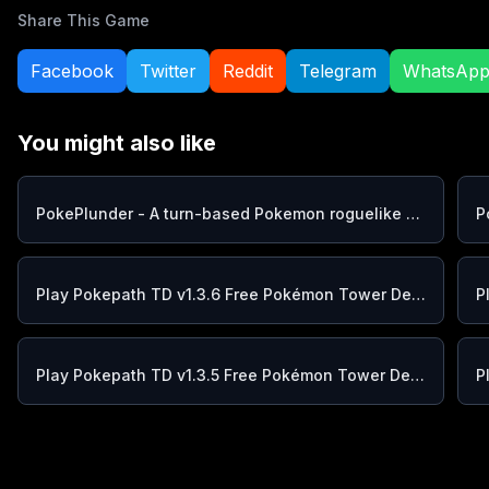
Share This Game
Facebook
Twitter
Reddit
Telegram
WhatsAp
You might also like
PokePlunder - A turn-based Pokemon roguelike game
Play Pokepath TD v1.3.6 Free Pokémon Tower Defense Game Online
Play Pokepath TD v1.3.5 Free Pokémon Tower Defense Game Online