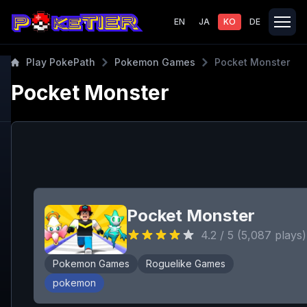
EN
JA
KO
DE
Play PokePath
Pokemon Games
Pocket Monster
Pocket Monster
Pocket Monster
4.2
/ 5 (
5,087
plays)
Pokemon Games
Roguelike Games
pokemon