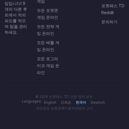
게임
임입니다! 9
포켓패스 TD
개의 다른 루
모든 포켓몬
Reddit
트에서 적의
게임 온라인
파도를 막으
문의하기
며 팀을 관리
모든 전략 게
하세요.
임 온라인
모든 배틀 게
임 온라인
모든 로그라
이크 게임 온
라인
© 2026 포켓패스 TD. 모든 권리 보유.
Languages:
English
日本語
한국어
Deutsch
개인정보 보호정책
이용약관
법적 고지