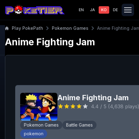
EN
JA
KO
DE
Play PokePath
Pokemon Games
Anime Fighting Ja
Anime Fighting Jam
Anime Fighting Jam
4.4
/ 5 (
4,638
plays
Pokemon Games
Battle Games
pokemon