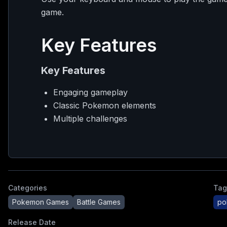
game.
Key Features
Key Features
Engaging gameplay
Classic Pokemon elements
Multiple challenges
Categories
Tag
Pokemon Games
Battle Games
po
Release Date