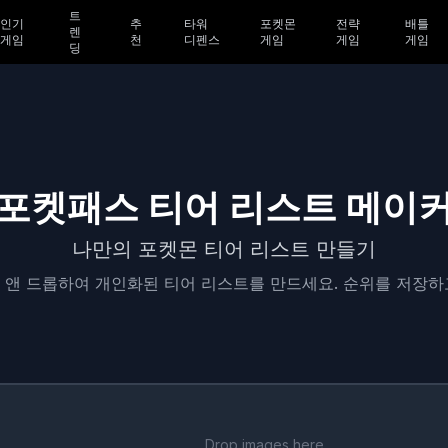
트
인기
추
타워
포켓몬
전략
배틀
렌
게임
천
디펜스
게임
게임
게임
딩
포켓패스 티어 리스트 메이
나만의 포켓몬 티어 리스트 만들기
 앤 드롭하여 개인화된 티어 리스트를 만드세요. 순위를 저장하
Drop images here