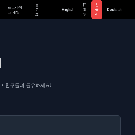
블
日
한
로그라이
로
English
本
국
Deutsch
크 게임
그
語
어
커
고 친구들과 공유하세요!